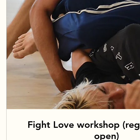
Fight Love workshop (regi
open)