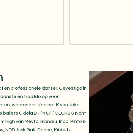
h
af en professionele danser. Gevestigd in
 danste en trad Ido op voor
ecten, waaronder: Kabinet K van Joke
ballets C dela B - (in C(H)OEURS & nicht
om High van Meytal Blanaru, Inbal Pinto &
 NDD-Itzik Galili Dance, Kibbutz