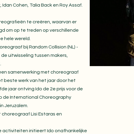
dan Cohen, Talia Back en Roy Assaf.
oreografieën te creëren, waarvan er
gd om op te treden op verschillende
de hele wereld.
reograaf bij Random Collision (NL) -
p de uitwisseling tussen makers,
.
, een samenwerking met choreograaf
t beste werk van het jaar door het
fde jaar ontving Ido de 2e prijs voor de
p de International Choreography
in Jeruzalem.
 choreograaf Lisi Estaras en
e activiteiten initieert Ido onafhankelijke