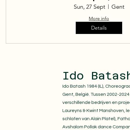
Sun, 27 Sept
Gent
More info
Details
Ido Batas
Ido Batash 1984 (IL), Choreogra
Gent, België. Tussen 2002-2024
verschillende bedrijven en proj
Laureyns & Kwint Manshoven, les 
schlafen van Alain Platel), Fath
Avshalom Pollak dance Company,