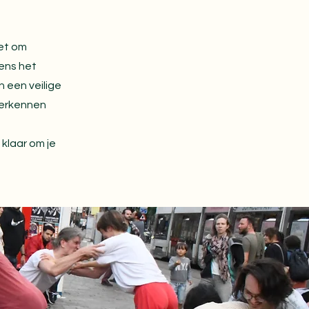
iet om
ens het
 een veilige
verkennen
klaar om je