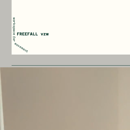
workspace
FREEFALL vzw
for
movement