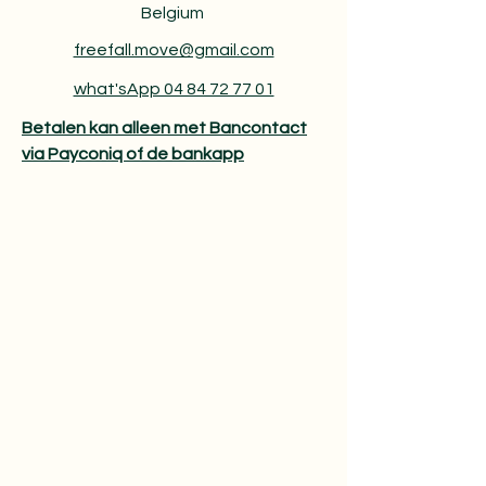
Belgium
freefall.move@gmail.com
what'sApp 04 84 72 77 01
Betalen kan alleen met Bancontact
via Payconiq of de bankapp​