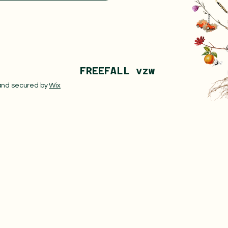
FREE
FALL vzw
 and secured by
Wix