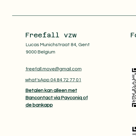
Freefall vzw
F
Lucas Munichstraat 84, Gent
9000 Belgium
freefall.move@gmail.com
what'sApp 04 84 72 77 01
Betalen kan alleen met
Bancontact via Payconiq of
de bankapp​