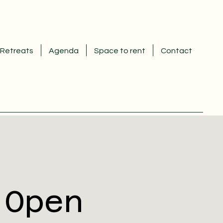
Retreats
Agenda
Space to rent
Contact
 Open