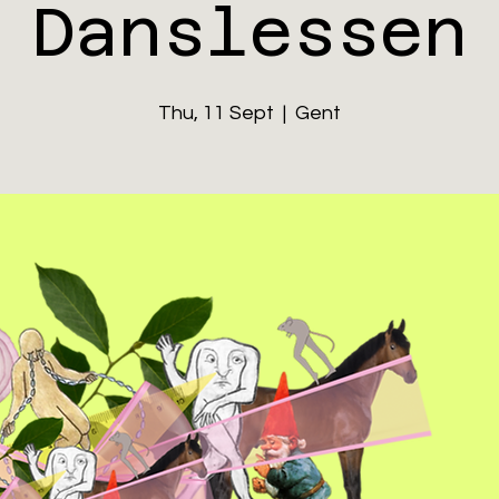
Danslessen
Thu, 11 Sept
  |  
Gent