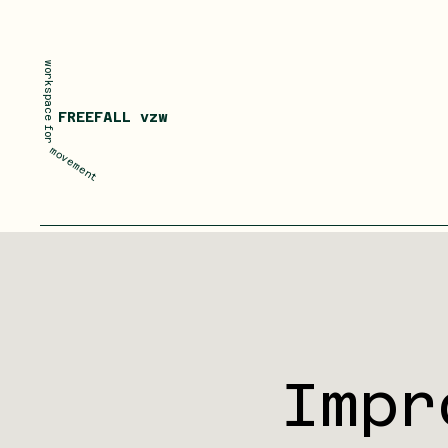
workspace
FREEFALL vzw
for
movement
Impr