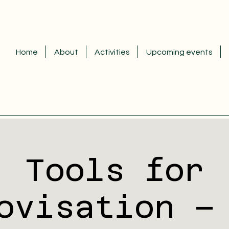
Home
About
Activities
Upcoming events
Tools for
ovisation –