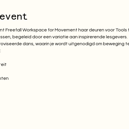
event
 Freefall Workspace for Movement haar deuren voor Tools fo
sen, begeleid door een variatie aan inspirerende lesgevers.
ïmproviseerde dans, waarin je wordt uitgenodigd om beweging t
:
teit
hten