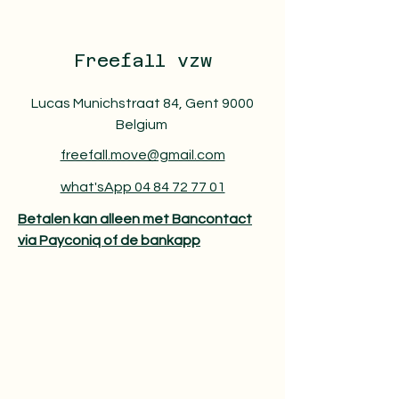
Freefall vzw
Lucas Munichstraat 84, Gent 9000
Belgium
freefall.move@gmail.com
what'sApp 04 84 72 77 01
Betalen kan alleen met Bancontact
via Payconiq of de bankapp​