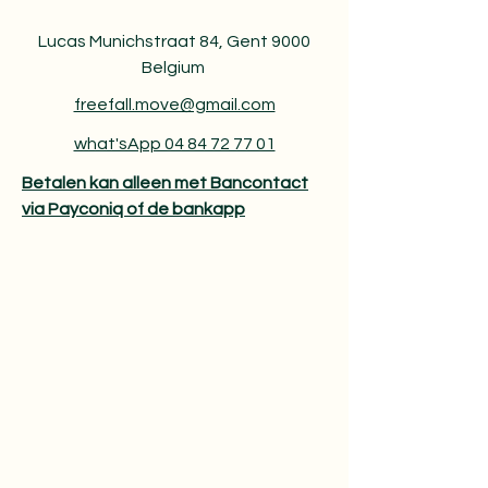
Lucas Munichstraat 84, Gent 9000
Belgium
freefall.move@gmail.com
what'sApp 04 84 72 77 01
Betalen kan alleen met Bancontact
via Payconiq of de bankapp​