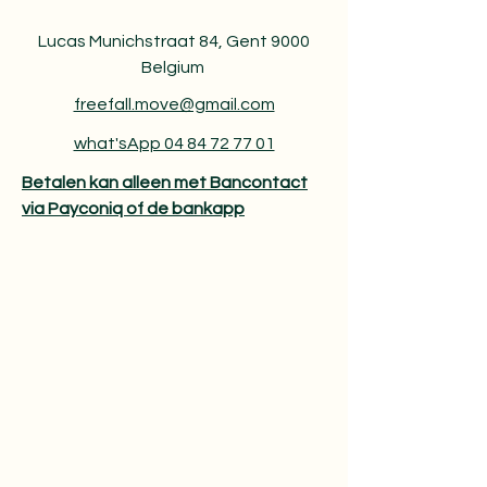
Lucas Munichstraat 84, Gent 9000
Belgium
freefall.move@gmail.com
what'sApp 04 84 72 77 01
Betalen kan alleen met Bancontact
via Payconiq of de bankapp​