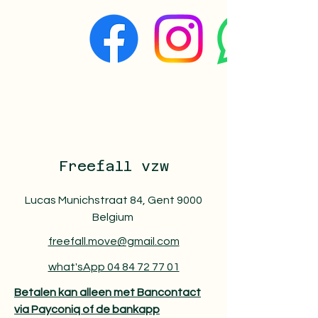
Freefall vzw
Lucas Munichstraat 84, Gent 9000
Belgium
freefall.move@gmail.com
what'sApp 04 84 72 77 01
Betalen kan alleen met Bancontact
via Payconiq of de bankapp​