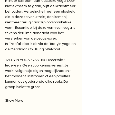
minder extreem dan klassieke yoga. Door 
niet extreem te gaan, blijft de krachtmeer 
behouden. Vergelijk het met een elastiek: 
als je deze té ver uitrekt, dan komt hij 
nietmeer terug naar zijn oorspronkelijke 
vorm. Essentieel bij deze vorm van yoga is 
tevens deruime aandacht voor het 
versterken van de psoas-spier.
In Freefall doe ik dit via de Tao-yin yoga en 
de Meridiaan Chi-Kung. Welkom!
TAO-YIN YOGAPRAKTISCHVoor wie : 
Iedereen. Geen voorkennis vereist. Je 
werkt volgens je eigen mogelijkhedenin 
het moment. Instromen of een proefles 
kunnen dus gedurende elke 
reeks.De
groep is niet té groot,…
Show More