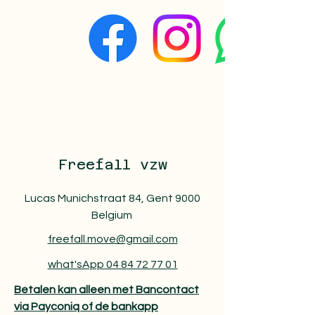
Freefall vzw
Lucas Munichstraat 84, Gent 9000
Belgium
freefall.move@gmail.com
what'sApp 04 84 72 77 01
Betalen kan alleen met Bancontact
via Payconiq of de bankapp​