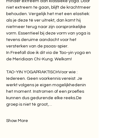
minder extreem dan klassieke yoga. Door 
niet extreem te gaan, blijft de krachtmeer 
behouden. Vergelijk het met een elastiek: 
als je deze té ver uitrekt, dan komt hij 
nietmeer terug naar zijn oorspronkelijke 
vorm. Essentieel bij deze vorm van yoga is 
tevens deruime aandacht voor het 
versterken van de psoas-spier.
In Freefall doe ik dit via de Tao-yin yoga en 
de Meridiaan Chi-Kung. Welkom!
TAO-YIN YOGAPRAKTISCHVoor wie : 
Iedereen. Geen voorkennis vereist. Je 
werkt volgens je eigen mogelijkhedenin 
het moment. Instromen of een proefles 
kunnen dus gedurende elke 
reeks.De
groep is niet té groot,…
Show More