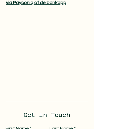
via Payconiq of de bankapp​
Get in Touch
First Name
Last Name