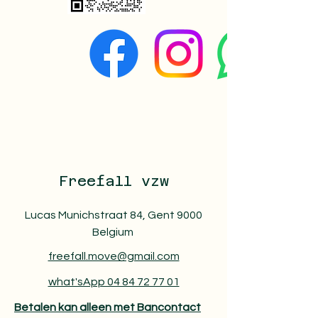
Freefall vzw
Lucas Munichstraat 84, Gent 9000
Belgium
freefall.move@gmail.com
what'sApp 04 84 72 77 01
Betalen kan alleen met Bancontact