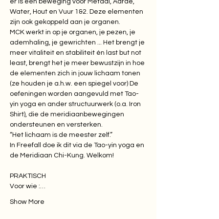
er is een beweging voor Metaal, Aarde,

Water, Hout en Vuur 1&2. Deze elementen 
zijn ook gekoppeld aan je organen.

MCK werkt in op je organen, je pezen, je 
ademhaling, je gewrichten ... Het brengt je

meer vitaliteit en stabiliteit én last but not 
least, brengt het je meer bewustzijn in hoe

de elementen zich in jouw lichaam tonen 
(ze houden je a.h.w. een spiegel voor) De

oefeningen worden aangevuld met Tao-
yin yoga en ander structuurwerk (o.a. Iron

Shirt), die de meridiaanbewegingen 
ondersteunen en versterken.

“Het lichaam is de meester zelf.”
​In Freefall doe ik dit via de Tao-yin yoga en 
de Meridiaan Chi-Kung. Welkom!
PRAKTISCH

Voor wie :…
Show More