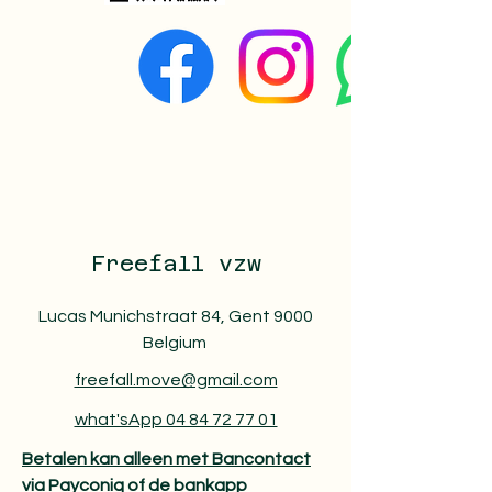
Freefall vzw
Lucas Munichstraat 84, Gent 9000
Belgium
freefall.move@gmail.com
what'sApp 04 84 72 77 01
Betalen kan alleen met Bancontact
via Payconiq of de bankapp​