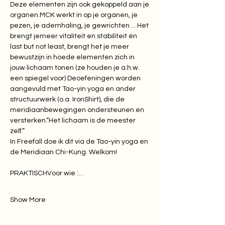
Deze elementen zijn ook gekoppeld aan je 
organen.MCK werkt in op je organen, je 
pezen, je ademhaling, je gewrichten ... Het 
brengt jemeer vitaliteit en stabiliteit én 
last but not least, brengt het je meer 
bewustzijn in hoede elementen zich in 
jouw lichaam tonen (ze houden je a.h.w. 
een spiegel voor) Deoefeningen worden 
aangevuld met Tao-yin yoga en ander 
structuurwerk (o.a. IronShirt), die de 
meridiaanbewegingen ondersteunen en 
versterken.“Het lichaam is de meester 
zelf.”
​In Freefall doe ik dit via de Tao-yin yoga en 
de Meridiaan Chi-Kung. Welkom!
PRAKTISCHVoor wie :…
Show More