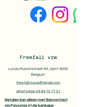
Freefall vzw
Lucas Munichstraat 84, Gent 9000
Belgium
freefall.move@gmail.com
what'sApp 04 84 72 77 01
Betalen kan alleen met Bancontact
via Payconiq of de bankapp​