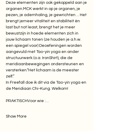
Deze elementen zijn ook gekoppeld aan je 
organen.MCK werkt in op je organen, je 
pezen, je ademhaling, je gewrichten ... Het 
brengt jemeer vitaliteit en stabiliteit én 
last but not least, brengt het je meer 
bewustzijn in hoede elementen zich in 
jouw lichaam tonen (ze houden je a.h.w. 
een spiegel voor) Deoefeningen worden 
aangevuld met Tao-yin yoga en ander 
structuurwerk (o.a. IronShirt), die de 
meridiaanbewegingen ondersteunen en 
versterken.“Het lichaam is de meester 
zelf.”
​In Freefall doe ik dit via de Tao-yin yoga en 
de Meridiaan Chi-Kung. Welkom!
PRAKTISCHVoor wie :…
Show More