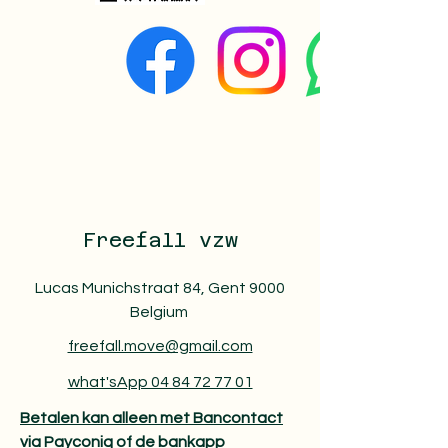
Freefall vzw
Lucas Munichstraat 84, Gent 9000
Belgium
freefall.move@gmail.com
what'sApp 04 84 72 77 01
Betalen kan alleen met Bancontact
via Payconiq of de bankapp​