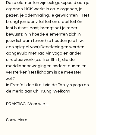
Deze elementen zijn ook gekoppeld aan je 
organen.MCK werkt in op je organen, je 
pezen, je ademhaling, je gewrichten ... Het 
brengt jemeer vitaliteit en stabiliteit én 
last but not least, brengt het je meer 
bewustzijn in hoede elementen zich in 
jouw lichaam tonen (ze houden je a.h.w. 
een spiegel voor) Deoefeningen worden 
aangevuld met Tao-yin yoga en ander 
structuurwerk (o.a. IronShirt), die de 
meridiaanbewegingen ondersteunen en 
versterken.“Het lichaam is de meester 
zelf.”
​In Freefall doe ik dit via de Tao-yin yoga en 
de Meridiaan Chi-Kung. Welkom!
PRAKTISCHVoor wie :…
Show More