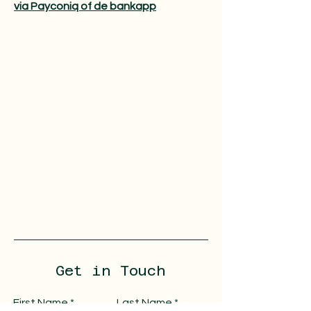
via Payconiq of de bankapp​
Get in Touch
First Name
Last Name