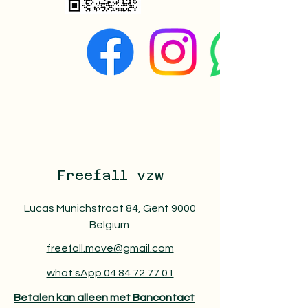
Freefall vzw
Lucas Munichstraat 84, Gent 9000
Belgium
freefall.move@gmail.com
what'sApp 04 84 72 77 01
Betalen kan alleen met Bancontact