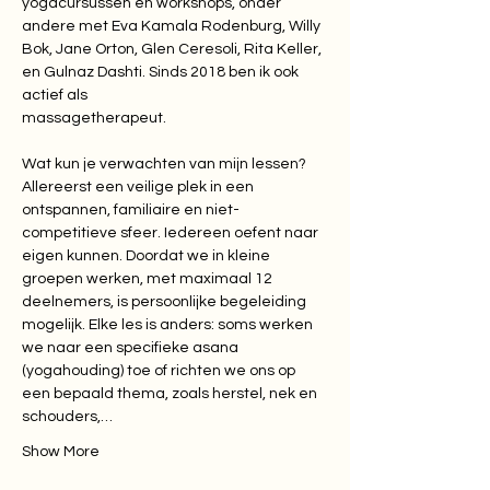
yogacursussen en workshops, onder 
andere met Eva Kamala Rodenburg, Willy

Bok, Jane Orton, Glen Ceresoli, Rita Keller, 
en Gulnaz Dashti. Sinds 2018 ben ik ook 
actief als

massagetherapeut.
Wat kun je verwachten van mijn lessen? 
Allereerst een veilige plek in een 
ontspannen, familiaire en niet-
competitieve sfeer. Iedereen oefent naar 
eigen kunnen. Doordat we in kleine 
groepen werken, met maximaal 12 
deelnemers, is persoonlijke begeleiding 
mogelijk. Elke les is anders: soms werken 
we naar een specifieke asana 
(yogahouding) toe of richten we ons op 
een bepaald thema, zoals herstel, nek en 
schouders,…
Show More