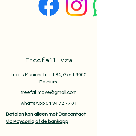
Freefall vzw
Lucas Munichstraat 84, Gent 9000
Belgium
freefall.move@gmail.com
what'sApp 04 84 72 77 01
Betalen kan alleen met Bancontact
via Payconiq of de bankapp​