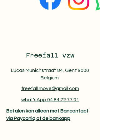
Freefall vzw
Lucas Munichstraat 84, Gent 9000
Belgium
freefall.move@gmail.com
what'sApp 04 84 72 77 01
Betalen kan alleen met Bancontact
via Payconiq of de bankapp​