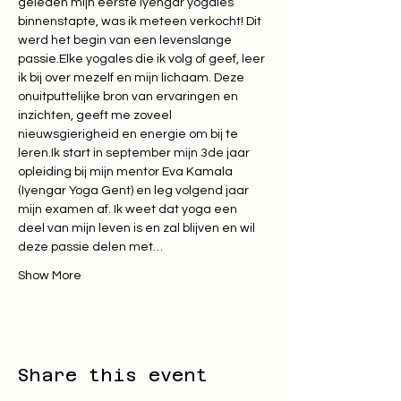
geleden mijn eerste iyengar yogales 
binnenstapte, was ik meteen verkocht! Dit 
werd het begin van een levenslange 
passie.Elke yogales die ik volg of geef, leer 
ik bij over mezelf en mijn lichaam. Deze 
onuitputtelijke bron van ervaringen en 
inzichten, geeft me zoveel 
nieuwsgierigheid en energie om bij te 
leren.Ik start in september mijn 3de jaar 
opleiding bij mijn mentor Eva Kamala 
(Iyengar Yoga Gent) en leg volgend jaar 
mijn examen af. Ik weet dat yoga een 
deel van mijn leven is en zal blijven en wil 
deze passie delen met…
Show More
Share this event