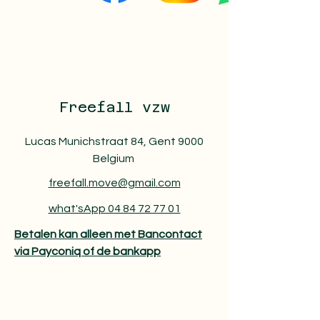
Freefall vzw
Lucas Munichstraat 84, Gent 9000
Belgium
freefall.move@gmail.com
what'sApp 04 84 72 77 01
Betalen kan alleen met Bancontact
via Payconiq of de bankapp​