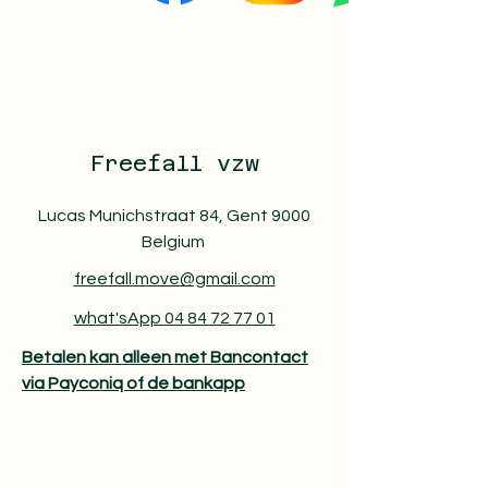
Freefall vzw
Lucas Munichstraat 84, Gent 9000
Belgium
freefall.move@gmail.com
what'sApp 04 84 72 77 01
Betalen kan alleen met Bancontact
via Payconiq of de bankapp​