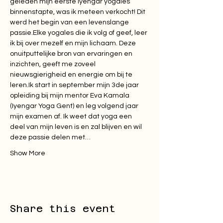
geleden mijn eerste iyengar yogales 
binnenstapte, was ik meteen verkocht! Dit 
werd het begin van een levenslange 
passie.Elke yogales die ik volg of geef, leer 
ik bij over mezelf en mijn lichaam. Deze 
onuitputtelijke bron van ervaringen en 
inzichten, geeft me zoveel 
nieuwsgierigheid en energie om bij te 
leren.Ik start in september mijn 3de jaar 
opleiding bij mijn mentor Eva Kamala 
(Iyengar Yoga Gent) en leg volgend jaar 
mijn examen af. Ik weet dat yoga een 
deel van mijn leven is en zal blijven en wil 
deze passie delen met…
Show More
Share this event