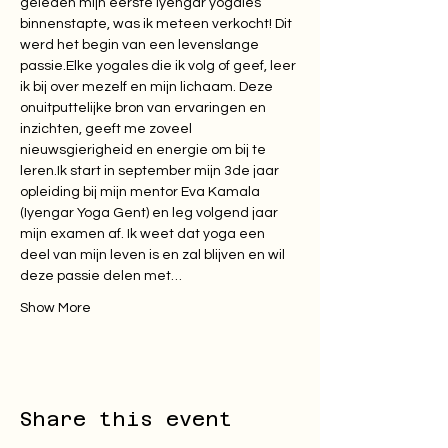
geleden mijn eerste iyengar yogales 
binnenstapte, was ik meteen verkocht! Dit 
werd het begin van een levenslange 
passie.Elke yogales die ik volg of geef, leer 
ik bij over mezelf en mijn lichaam. Deze 
onuitputtelijke bron van ervaringen en 
inzichten, geeft me zoveel 
nieuwsgierigheid en energie om bij te 
leren.Ik start in september mijn 3de jaar 
opleiding bij mijn mentor Eva Kamala 
(Iyengar Yoga Gent) en leg volgend jaar 
mijn examen af. Ik weet dat yoga een 
deel van mijn leven is en zal blijven en wil 
deze passie delen met…
Show More
Share this event