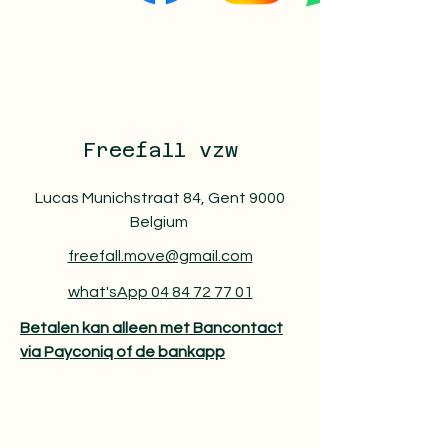
Freefall vzw
Lucas Munichstraat 84, Gent 9000
Belgium
freefall.move@gmail.com
what'sApp 04 84 72 77 01
Betalen kan alleen met Bancontact
via Payconiq of de bankapp​