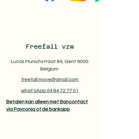
Freefall vzw
Lucas Munichstraat 84, Gent 9000
Belgium
freefall.move@gmail.com
what'sApp 04 84 72 77 01
Betalen kan alleen met Bancontact
via Payconiq of de bankapp​