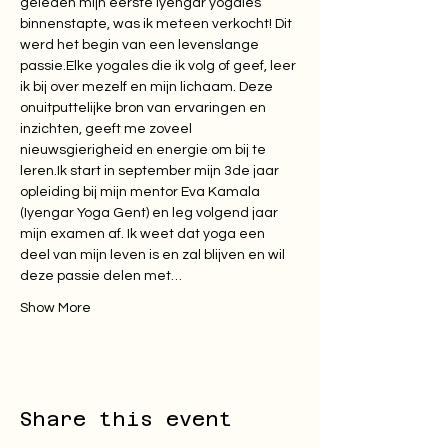
geleden mijn eerste iyengar yogales 
binnenstapte, was ik meteen verkocht! Dit 
werd het begin van een levenslange 
passie.Elke yogales die ik volg of geef, leer 
ik bij over mezelf en mijn lichaam. Deze 
onuitputtelijke bron van ervaringen en 
inzichten, geeft me zoveel 
nieuwsgierigheid en energie om bij te 
leren.Ik start in september mijn 3de jaar 
opleiding bij mijn mentor Eva Kamala 
(Iyengar Yoga Gent) en leg volgend jaar 
mijn examen af. Ik weet dat yoga een 
deel van mijn leven is en zal blijven en wil 
deze passie delen met…
Show More
Share this event