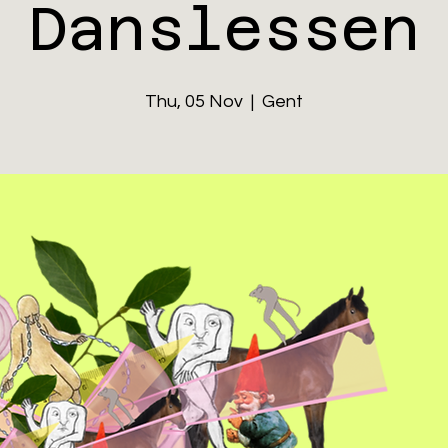
Danslessen
Thu, 05 Nov
  |  
Gent