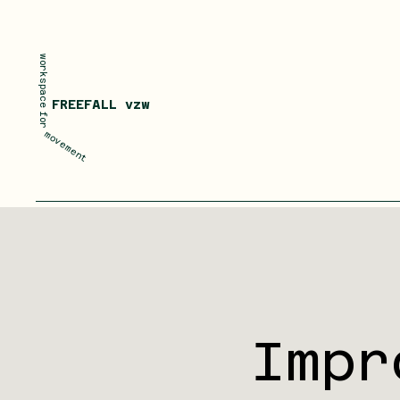
workspace
FREEFALL vzw
for
movement
Impr