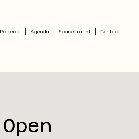
Retreats
Agenda
Space to rent
Contact
 Open