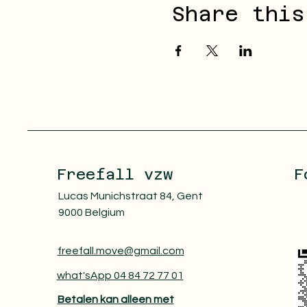
Share this
Freefall vzw
F
Lucas Munichstraat 84, Gent
9000 Belgium
freefall.move@gmail.com
what'sApp 04 84 72 77 01
Betalen kan alleen met