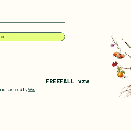
mit
FREE
FALL vzw
 and secured by
Wix