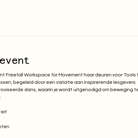
event
 Freefall Workspace for Movement haar deuren voor Tools fo
sen, begeleid door een variatie aan inspirerende lesgevers.
ïmproviseerde dans, waarin je wordt uitgenodigd om beweging t
:
teit
hten