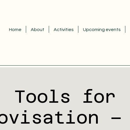
Home
About
Activities
Upcoming events
Tools for
ovisation –