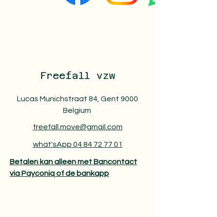
Freefall vzw
Lucas Munichstraat 84, Gent 9000
Belgium
freefall.move@gmail.com
what'sApp 04 84 72 77 01
Betalen kan alleen met Bancontact
via Payconiq of de bankapp​