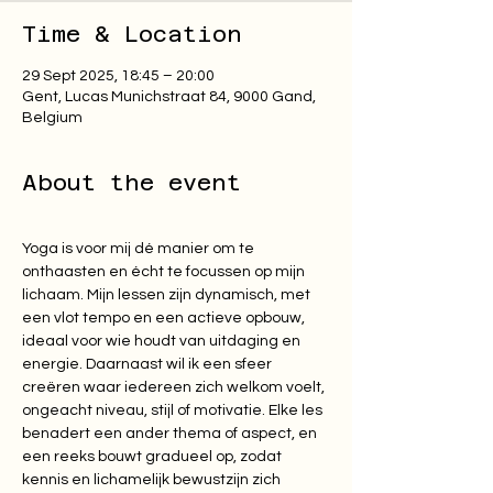
Time & Location
29 Sept 2025, 18:45 – 20:00
Gent, Lucas Munichstraat 84, 9000 Gand,
Belgium
About the event
Yoga is voor mij dé manier om te 
onthaasten en écht te focussen op mijn 
lichaam. Mijn lessen zijn dynamisch, met 
een vlot tempo en een actieve opbouw, 
ideaal voor wie houdt van uitdaging en 
energie. Daarnaast wil ik een sfeer 
creëren waar iedereen zich welkom voelt, 
ongeacht niveau, stijl of motivatie. Elke les 
benadert een ander thema of aspect, en 
een reeks bouwt gradueel op, zodat 
kennis en lichamelijk bewustzijn zich 