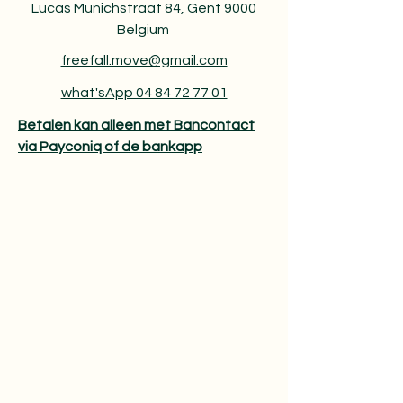
Lucas Munichstraat 84, Gent 9000
Belgium
freefall.move@gmail.com
what'sApp 04 84 72 77 01
Betalen kan alleen met Bancontact
via Payconiq of de bankapp​