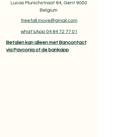
Lucas Munichstraat 84, Gent 9000
Belgium
freefall.move@gmail.com
what'sApp 04 84 72 77 01
Betalen kan alleen met Bancontact
via Payconiq of de bankapp​