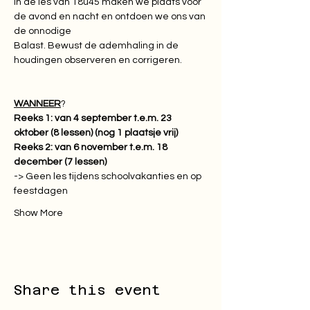
In de les van 18u45 maken we plaats voor 
de avond en nacht en ontdoen we ons van 
de onnodige

Balast. Bewust de ademhaling in de 
houdingen observeren en corrigeren.
WANNEER
Reeks 1: van 4 september t.e.m. 23 
oktober (8 lessen) (nog 1 plaatsje vrij)
Reeks 2: van 6 november t.e.m. 18 
december (7 lessen)
-> Geen les tijdens schoolvakanties en op 
feestdagen
Show More
Share this event