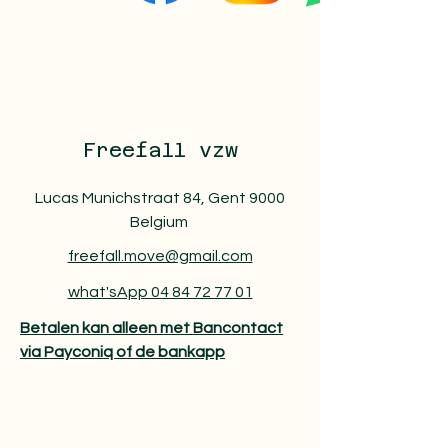
Freefall vzw
Lucas Munichstraat 84, Gent 9000
Belgium
freefall.move@gmail.com
what'sApp 04 84 72 77 01
Betalen kan alleen met Bancontact
via Payconiq of de bankapp​