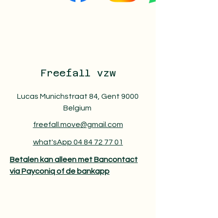
Freefall vzw
Lucas Munichstraat 84, Gent 9000
Belgium
freefall.move@gmail.com
what'sApp 04 84 72 77 01
Betalen kan alleen met Bancontact
via Payconiq of de bankapp​