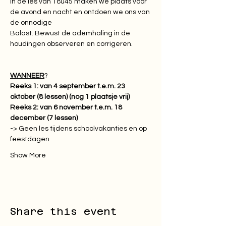
In de les van 18u45 maken we plaats voor 
de avond en nacht en ontdoen we ons van 
de onnodige

Balast. Bewust de ademhaling in de 
houdingen observeren en corrigeren.
WANNEER
Reeks 1: van 4 september t.e.m. 23 
oktober (8 lessen) (nog 1 plaatsje vrij)
Reeks 2: van 6 november t.e.m. 18 
december (7 lessen)
-> Geen les tijdens schoolvakanties en op 
feestdagen
Show More
Share this event