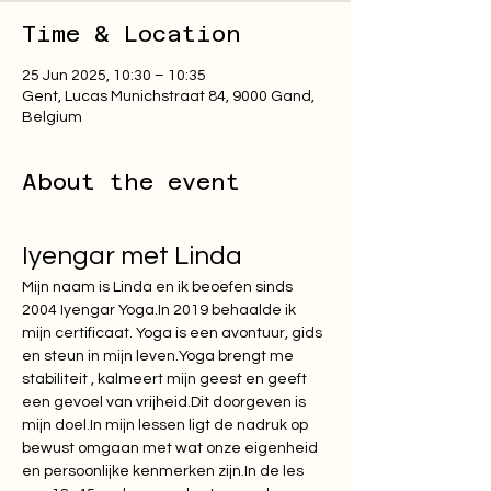
Time & Location
25 Jun 2025, 10:30 – 10:35
Gent, Lucas Munichstraat 84, 9000 Gand,
Belgium
About the event
Iyengar met Linda 
​Mijn naam is Linda en ik beoefen sinds 
2004 Iyengar 
Yoga.In
 2019 behaalde ik 
mijn certificaat. Yoga is een avontuur, gids 
en steun in mijn 
leven.Yoga
 brengt me 
stabiliteit , kalmeert mijn geest en geeft 
een gevoel van vrijheid.Dit doorgeven is 
mijn doel.​In mijn lessen ligt de nadruk op 
bewust omgaan met wat onze eigenheid 
en persoonlijke kenmerken 
zijn.In
 de les 