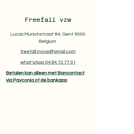
Freefall vzw
Lucas Munichstraat 84, Gent 9000
Belgium
freefall.move@gmail.com
what'sApp 04 84 72 77 01
Betalen kan alleen met Bancontact
via Payconiq of de bankapp​