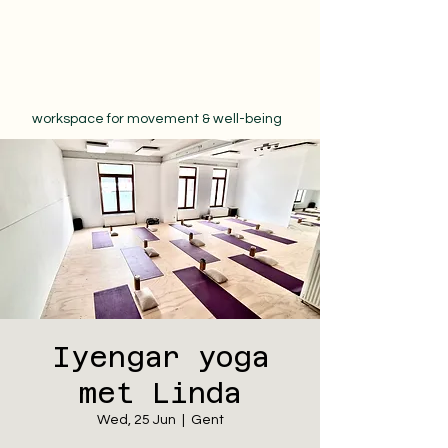
workspace for movement & well-being
Iyengar yoga
met Linda
Wed, 25 Jun
  |  
Gent