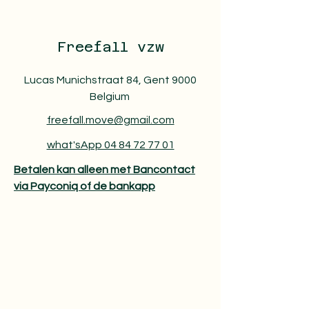
Freefall vzw
Lucas Munichstraat 84, Gent 9000
Belgium
freefall.move@gmail.com
what'sApp 04 84 72 77 01
Betalen kan alleen met Bancontact
via Payconiq of de bankapp​