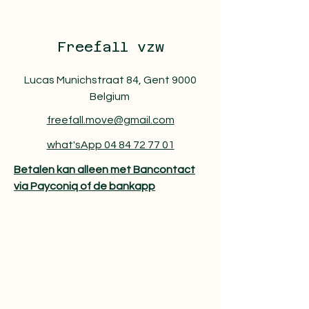
Freefall vzw
Lucas Munichstraat 84, Gent 9000
Belgium
freefall.move@gmail.com
what'sApp 04 84 72 77 01
Betalen kan alleen met Bancontact
via Payconiq of de bankapp​